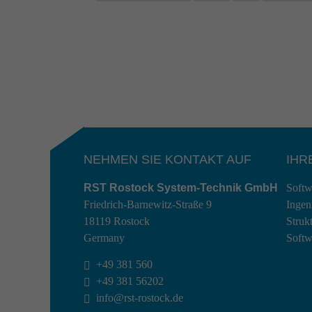
NEHMEN SIE KONTAKT AUF
IHR
RST Rostock System-Technik GmbH
Softw
Friedrich-Barnewitz-Straße 9
Ingen
18119 Rostock
Struk
Germany
Softw
+49 381 560

+49 381 56202

info@rst-rostock.de
