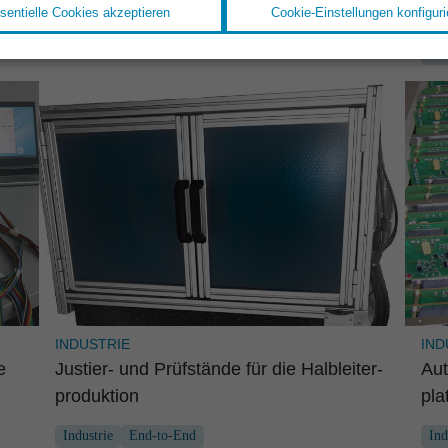
sentielle Cookies akzeptieren
Cookie-Einstellungen konfiguri
Luf
Pr
INDUSTRIE
IND
e
Justier- und Prüfstände für die Halblei­ter­
Aut
pro­duk­tion
pla
Industrie
End-to-End
Ind