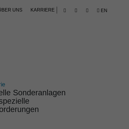
Finden
ÜBER UNS
KARRIERE
EN




rie
u­elle Sonder­an­lagen
spezi­elle
or­de­rungen