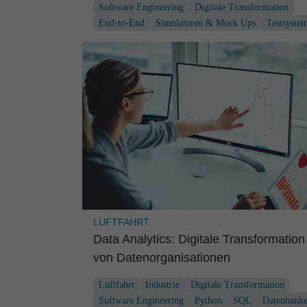
Software Engineering
Digitale Transformation
End-to-End
Simulatoren & Mock Ups
Testsyste
LUFTFAHRT
Data Analytics: Digitale Transfor­ma­tion
von Datenor­ga­ni­sa­ti­onen
Luftfahrt
Industrie
Digitale Transformation
Software Engineering
Python
SQL
Datenbank