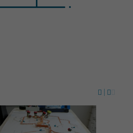


