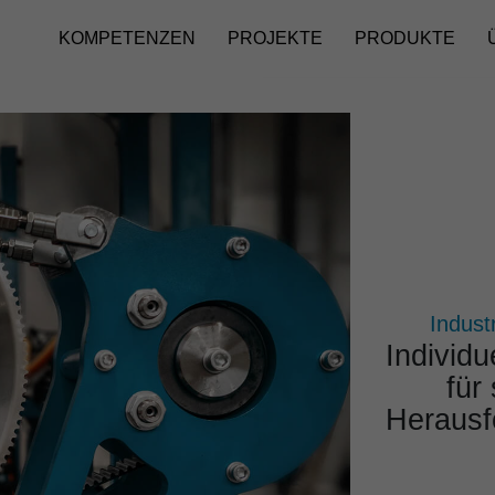
KOMPETENZEN
PROJEKTE
PRODUKTE
Indust
Indi­vi­d
für 
Heraus­f