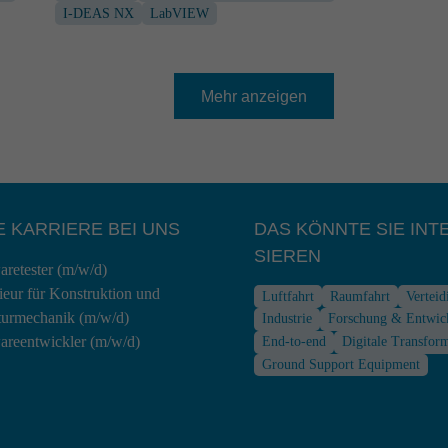
I-DEAS NX
LabVIEW
Mehr anzeigen
E KARRIERE BEI UNS
DAS KÖNNTE SIE INTE
SIEREN
aretester (m/w/d)
ieur für Konstruktion und
Luftfahrt
Raumfahrt
Vertei
turmechanik (m/w/d)
Industrie
Forschung & Entwic
areentwickler (m/w/d)
End-to-end
Digitale Transfor
Ground Support Equipment