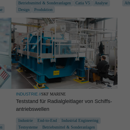
Betriebsmittel & Sonderanlagen
Catia V5
Analyse
Aft
me
Design
Produktion
INDUSTRIE //
SKF MARINE
Teststand für Radial­gleit­lager von Schiffs­
an­triebs­wellen
Industrie
End-to-End
Industrial Engineering
en
Testsysteme
Betriebsmittel & Sonderanlagen