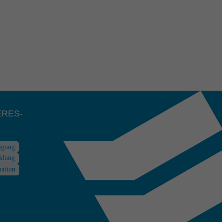
R­ES­
digung
klung
mation