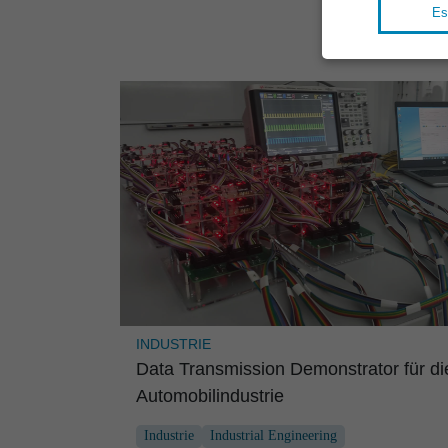
Es
INDUSTRIE
Data Transmis­sion Demons­trator für di
Automo­bil­in­dus­trie
Industrie
Industrial Engineering