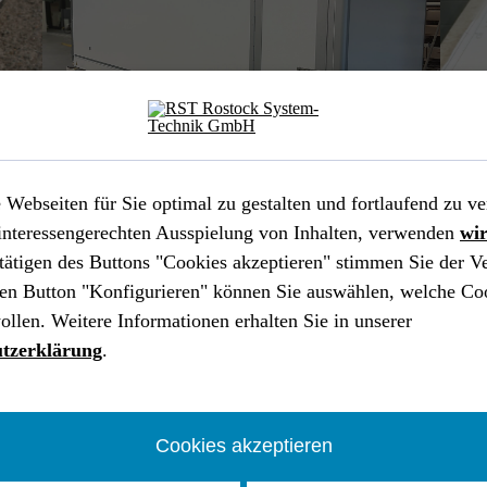
INDUSTRIE //
FAWIC
Webseiten für Sie optimal zu gestalten und fortlaufend zu ve
Container für den Transport von Geräten
interessengerechten Ausspielung von Inhalten, verwenden
wi
der Halblei­ter­in­dus­trie
tätigen des Buttons "Cookies akzeptieren" stimmen Sie der 
Industrie
Industrial Engineering
Catia V5
en Button "Konfigurieren" können Sie auswählen, welche Co
Patran|Nastran
Analyse
Design
ollen. Weitere Informationen erhalten Sie in unserer
tzerklärung
.
Cookies akzeptieren
LUF
Kab