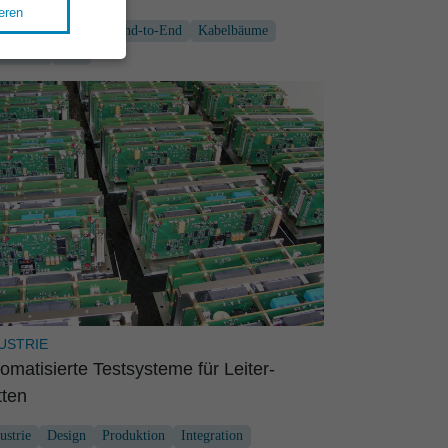
eren
tfahrt
Industrie
End-to-End
Kabelbäume
oduktion
Test
USTRIE
oma­ti­sierte Testsys­teme für Leiter­
tten
ustrie
Design
Produktion
Integration