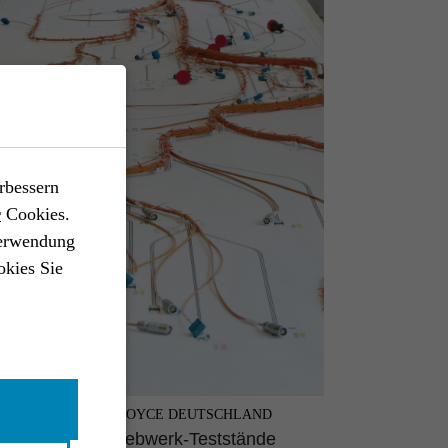
rbessern
r
Cookies.
Verwendung
okies Sie
TFAHRT //
ROLLS-ROYCE DEUTSCHLAND
elbäume für Triebwerk-Teststände