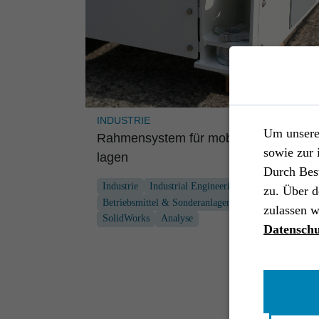
INDUSTRIE
Um unsere 
Rahmen­system für mobile Solaran­
sowie zur 
lagen
Durch Bes
Industrie
Industrial Engineering
End-to-End
zu. Über d
Betriebsmittel & Sonderanlagen
EPLAN
zulassen w
SolidWorks
Analyse
Datenschu