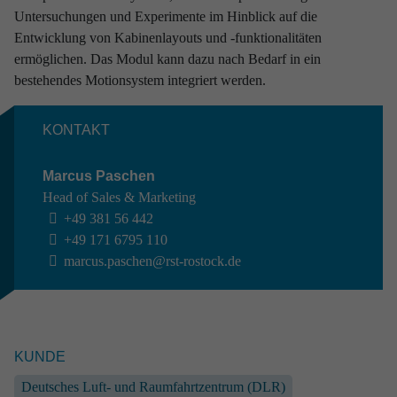
Untersuchungen und Experimente im Hinblick auf die
Entwicklung von Kabinenlayouts und -funktionalitäten
ermöglichen. Das Modul kann dazu nach Bedarf in ein
bestehendes Motionsystem integriert werden.
KONTAKT
Marcus Paschen
Head of Sales & Marketing
+49 381 56 442
+49 171 6795 110
RAUMFAHRT //
AIRBUS DEFENCE AND SPACE
Experi­ment zu konvek­tiven Strömungs­be­we­
marcus.paschen@rst-rostock.de
gungen
Raumfahrt
End-to-End
Systems Engineering
Industrial Engineering
Software Engineering
KUNDE
Ground Support Equipment
Simulatoren & Mock Ups
Deutsches Luft- und Raumfahrtzentrum (DLR)