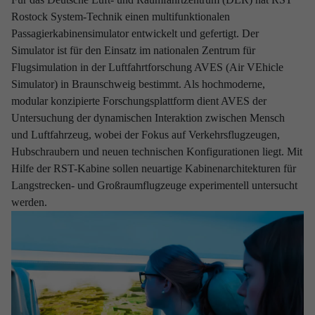
Rostock System-Technik einen multifunktionalen
RST Rostock System-Technik ist Ihr
Passagierkabinensimulator entwickelt und gefertigt. Der
Entwicklungspartner mit umfassender Erfahrung in
Simulator ist für den Einsatz im nationalen Zentrum für
Branchen, die sich durch einen hohen Anspruch an
Flugsimulation in der Luftfahrtforschung AVES (Air VEhicle
Technik, Qualität und Sicherheit auszeichnen.
Simulator) in Braunschweig bestimmt. Als hochmoderne,
modular konzipierte Forschungsplattform dient AVES der
Ob beim Design fliegender Systeme, bei der Fertigung von
Untersuchung der dynamischen Interaktion zwischen Mensch
Bodenequipment für sensible Raumfahrtprodukte, bei der
und Luftfahrzeug, wobei der Fokus auf Verkehrsflugzeugen,
Programmierung verteidigungsrelevanter Software oder bei der
Hubschraubern und neuen technischen Konfigurationen liegt. Mit
Entwicklung spezieller Fertigungsanlagen: Unser Denken und
Hilfe der RST-Kabine sollen neuartige Kabinenarchitekturen für
unsere Prozesse orientieren sich an maximalen Standards – und
Langstrecken- und Großraumflugzeuge experimentell untersucht
werden zugleich jeder individuellen Herausforderung gerecht.
werden.
Wir verfügen nicht nur über interdisziplinäres Know-How in allen
Kernbereichen des Engineering, sondern profitieren darüber
hinaus auch von einem ganzheitlichen End-to-End-Verständnis
des Entwicklungszyklus komplexer Systeme und Produkte. Unser
Weitblick über Kompetenzbereiche, Prozessschritte und
Industriegrenzen hinaus bildet das Fundament unserer Arbeit.