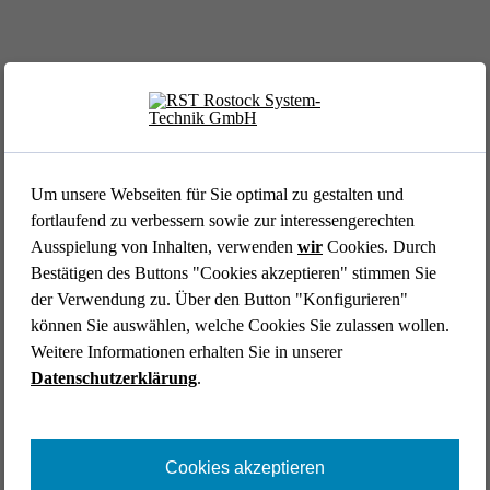
Um unsere Webseiten für Sie optimal zu gestalten und
fortlaufend zu verbessern sowie zur interessengerechten
Ausspielung von Inhalten, verwenden
wir
Cookies. Durch
LUFTFAHRT //
Bestätigen des Buttons "Cookies akzeptieren" stimmen Sie
DEUTSCHES LUFT- UND RAUMFAHRTZENTRUM (DLR)
der Verwendung zu. Über den Button "Konfigurieren"
Cockpit-Simulator für die DLR- Forschungs­platt­
können Sie auswählen, welche Cookies Sie zulassen wollen.
form ISTAR
Weitere Informationen erhalten Sie in unserer
Luftfahrt
Forschung & Entwicklung
End-to-End
Datenschutzerklärung
.
Industrial Engineering
Systems Engineering
Simulatoren & Mock Ups
Catia V5
Cookies akzeptieren