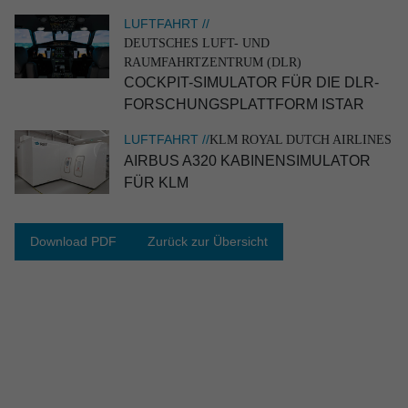
LUFTFAHRT //
DEUTSCHES LUFT- UND
RAUMFAHRTZENTRUM (DLR)
COCKPIT-SIMULATOR FÜR DIE DLR-
FORSCHUNGS­PLATT­FORM ISTAR
LUFTFAHRT //
KLM ROYAL DUTCH AIRLINES
AIRBUS A320 KABINEN­SI­MU­LATOR
FÜR KLM
INDUSTRIE //
FAWIC
Download PDF
Zurück zur Übersicht
Container für den Transport von Geräten der
Halblei­ter­in­dus­trie
Industrie
Industrial Engineering
Catia V5
Patran|Nastran
Analyse
Design