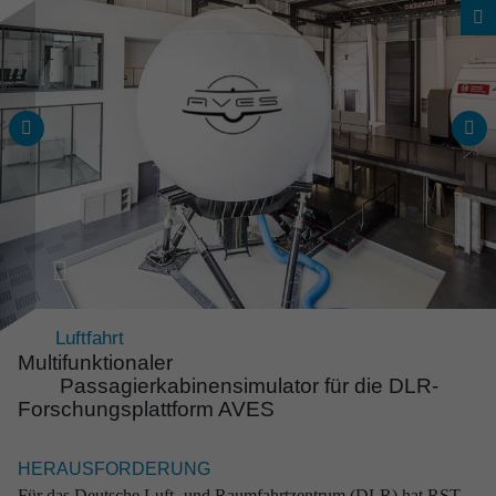
Luftfahrt
Multifunk­ti­o­naler
Passagier­ka­bi­nen­si­mu­lator für die DLR-
Forschungs­platt­form AVES
Gesamtes Projektspektrum
Zuver­läs­sige Lösungen
HERAUSFORDERUNG
aus erfah­rener Hand
Für das Deutsche Luft- und Raumfahrtzentrum (DLR) hat RST