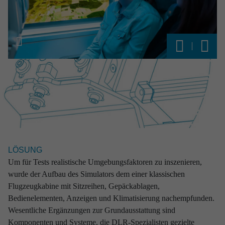
Von der einfachen Engineering-Teilleistung bis hin zur
fertiggestellten Komplettlösung: Wir von RST garantieren
unseren Kunden exzellente Lösungen bei absoluter
Zuverlässigkeit.
KONTAKT
Marcus Paschen
Head of Sales & Marketing
+49 381 56 442
+49 171 6795 110
marcus.paschen
@rst-rostock.de
LÖSUNG
Um für Tests realistische Umgebungsfaktoren zu inszenieren,
wurde der Aufbau des Simulators dem einer klassischen
Projekte

Flugzeugkabine mit Sitzreihen, Gepäckablagen,
Bedienelementen, Anzeigen und Klimatisierung nachempfunden.
Wesentliche Ergänzungen zur Grundausstattung sind
Komponenten und Systeme, die DLR-Spezialisten gezielte