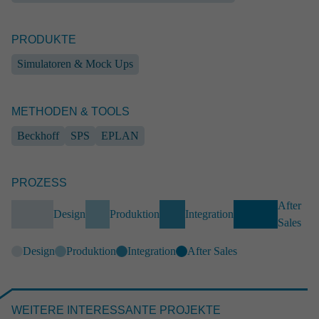
PRODUKTE
Simulatoren & Mock Ups
METHODEN & TOOLS
Beckhoff
SPS
EPLAN
PROZESS
INDUSTRIE
After
Rahmen­system für mobile Solaran­lagen
Design
Produktion
Integration
Sales
Industrie
Industrial Engineering
End-to-End
Design
Produktion
Integration
After Sales
Betriebsmittel & Sonderanlagen
EPLAN
SolidWorks
Analyse
WEITERE INTERESSANTE PROJEKTE