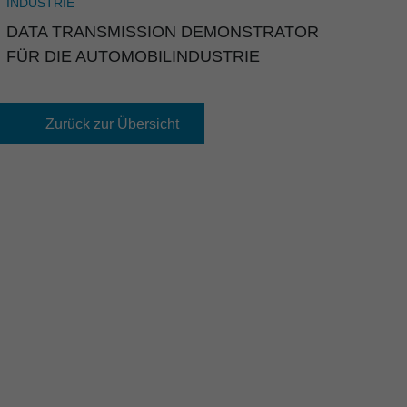
INDUSTRIE
DATA TRANSMIS­SION DEMONS­TRATOR
FÜR DIE AUTOMO­BIL­IN­DUS­TRIE
Zurück zur Übersicht


