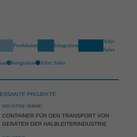
After
Produktion
Integration
Sales
ion
Integration
After Sales
en
 Marketing
442
RESSANTE PROJEKTE
5 110
INDUSTRIE //
FAWIC
hen
@rst-rostock.de
CONTAINER FÜR DEN TRANSPORT VON
GERÄTEN DER HALBLEI­TER­IN­DUS­TRIE