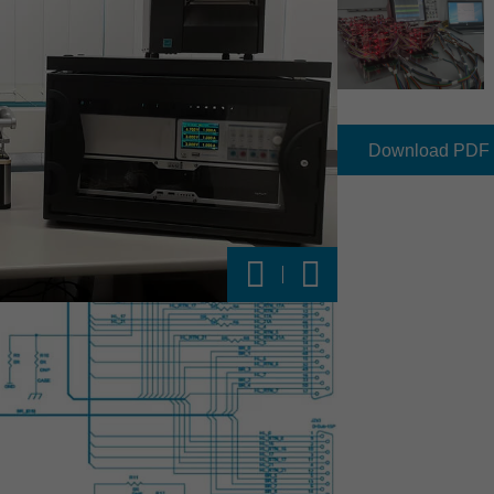
res Know-How in allen Kernbereichen des
naus auch von einem ganzheitlichen End-
 komplexer Systeme und Produkte. Unser
hritte und Industriegrenzen hinaus bildet
Download PDF
s hin zur fertiggestellten
nseren Kunden exzellente Lösungen bei