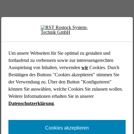
Um unsere Webseiten für Sie optimal zu gestalten und
fortlaufend zu verbessern sowie zur interessengerechten
Ausspielung von Inhalten, verwenden
wir
Cookies. Durch
LUFTFAHRT //
Bestätigen des Buttons "Cookies akzeptieren" stimmen Sie
DEUTSCHES LUFT- UND RAUMFAHRTZENTRUM (DLR)
der Verwendung zu. Über den Button "Konfigurieren"
Cockpit-Simulator für die DLR- Forschungs­platt­
können Sie auswählen, welche Cookies Sie zulassen wollen.
form ISTAR
Weitere Informationen erhalten Sie in unserer
Luftfahrt
Forschung & Entwicklung
End-to-End
Datenschutzerklärung
.
Industrial Engineering
Systems Engineering
Simulatoren & Mock Ups
Catia V5
Cookies akzeptieren