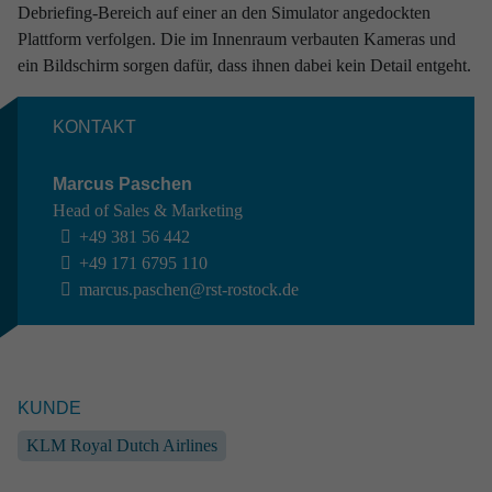
Debriefing-Bereich auf einer an den Simulator angedockten
Plattform verfolgen. Die im Innenraum verbauten Kameras und
ein Bildschirm sorgen dafür, dass ihnen dabei kein Detail entgeht.
KONTAKT
Marcus Paschen
Head of Sales & Marketing
+49 381 56 442
+49 171 6795 110
marcus.paschen@rst-rostock.de
RAUMFAHRT //
AIRBUS DEFENCE AND SPACE
Experi­ment zu konvek­tiven Strömungs­be­we­
gungen
Raumfahrt
End-to-End
Systems Engineering
KUNDE
Industrial Engineering
Software Engineering
Ground Support Equipment
Simulatoren & Mock Ups
KLM Royal Dutch Airlines