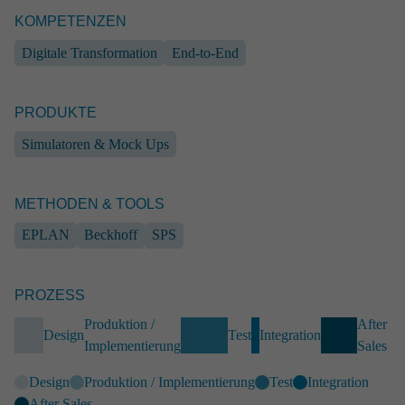
KOMPETENZEN
Digitale Transformation
End-to-End
PRODUKTE
Simulatoren & Mock Ups
METHODEN & TOOLS
EPLAN
Beckhoff
SPS
INDUSTRIE
Rahmen­system für mobile Solaran­lagen
PROZESS
Industrie
Industrial Engineering
End-to-End
Produktion /
After
Betriebsmittel & Sonderanlagen
EPLAN
SolidWorks
Design
Test
Integration
Implementierung
Sales
Analyse
Design
Produktion / Implementierung
Test
Integration
After Sales