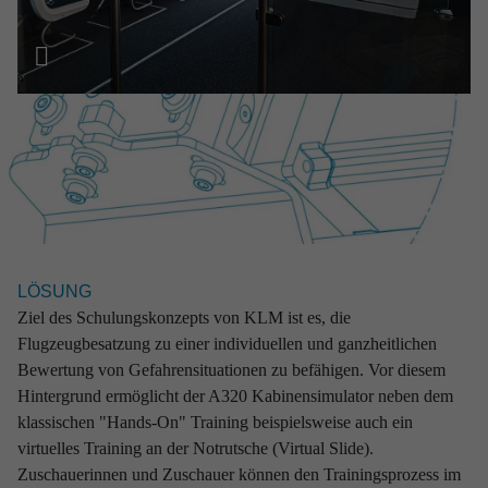
Von der einfachen Engineering-Teilleistung bis hin zur
fertiggestellten Komplettlösung: Wir von RST garantieren
unseren Kunden exzellente Lösungen bei absoluter
Zuverlässigkeit.
KONTAKT
Marcus Paschen
Head of Sales & Marketing
+49 381 56 442
LÖSUNG
+49 171 6795 110
Ziel des Schulungskonzepts von KLM ist es, die
marcus.paschen
@rst-rostock.de
Flugzeugbesatzung zu einer individuellen und ganzheitlichen
Bewertung von Gefahrensituationen zu befähigen. Vor diesem
Projekte

Hintergrund ermöglicht der A320 Kabinensimulator neben dem
klassischen "Hands-On" Training beispielsweise auch ein
virtuelles Training an der Notrutsche (Virtual Slide).
Zuschauerinnen und Zuschauer können den Trainingsprozess im