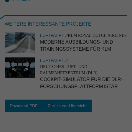
WEITERE INTERESSANTE PROJEKTE
LUFTFAHRT //
KLM ROYAL DUTCH AIRLINES
MODERNE AUSBIL­DUNGS- UND
TRAININGS­SYS­TEME FÜR KLM
LUFTFAHRT //
DEUTSCHES LUFT- UND
RAUMFAHRTZENTRUM (DLR)
INDUSTRIE //
FAWIC
COCKPIT-SIMULATOR FÜR DIE DLR-
Container für den Transport von Geräten der
FORSCHUNGS­PLATT­FORM ISTAR
Halblei­ter­in­dus­trie
Industrie
Industrial Engineering
Catia V5
Patran|Nastran
Download PDF
Zurück zur Übersicht
Analyse
Design