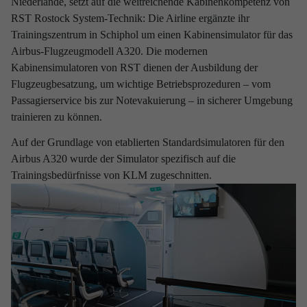
Niederlande, setzt auf die weitreichende Kabinenkompetenz von
RST Rostock System-Technik: Die Airline ergänzte ihr
RST Rostock System-Technik ist Ihr
Trainingszentrum in Schiphol um einen Kabinensimulator für das
Entwicklungspartner mit umfassender Erfahrung in
Airbus-Flugzeugmodell A320. Die modernen
Branchen, die sich durch einen hohen Anspruch an
Kabinensimulatoren von RST dienen der Ausbildung der
Technik, Qualität und Sicherheit auszeichnen.
Flugzeugbesatzung, um wichtige Betriebsprozeduren – vom
Passagierservice bis zur Notevakuierung – in sicherer Umgebung
Ob beim Design fliegender Systeme, bei der Fertigung von
trainieren zu können.
Bodenequipment für sensible Raumfahrtprodukte, bei der
Programmierung verteidigungsrelevanter Software oder bei der
Auf der Grundlage von etablierten Standardsimulatoren für den
Entwicklung spezieller Fertigungsanlagen: Unser Denken und
Airbus A320 wurde der Simulator spezifisch auf die
unsere Prozesse orientieren sich an maximalen Standards – und
Trainingsbedürfnisse von KLM zugeschnitten.
werden zugleich jeder individuellen Herausforderung gerecht.
Wir verfügen nicht nur über interdisziplinäres Know-How in allen
Kernbereichen des Engineering, sondern profitieren darüber
hinaus auch von einem ganzheitlichen End-to-End-Verständnis
des Entwicklungszyklus komplexer Systeme und Produkte. Unser
Weitblick über Kompetenzbereiche, Prozessschritte und
Industriegrenzen hinaus bildet das Fundament unserer Arbeit.