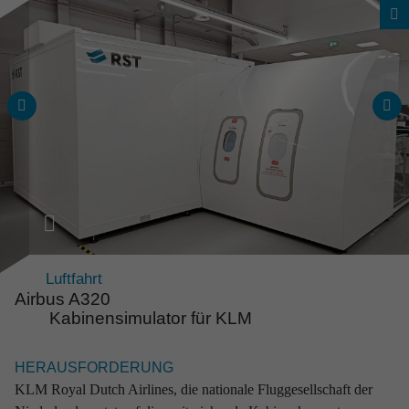
Luftfahrt
Airbus A320
Kabinen­si­mu­lator für KLM
Gesamtes Projektspektrum
HERAUSFORDERUNG
Zuver­läs­sige Lösungen
KLM Royal Dutch Airlines, die nationale Fluggesellschaft der
aus erfah­rener Hand