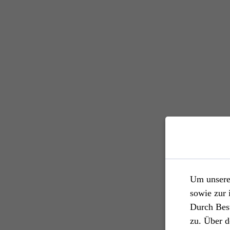
Um unsere 
sowie zur 
Durch Bes
zu. Über d