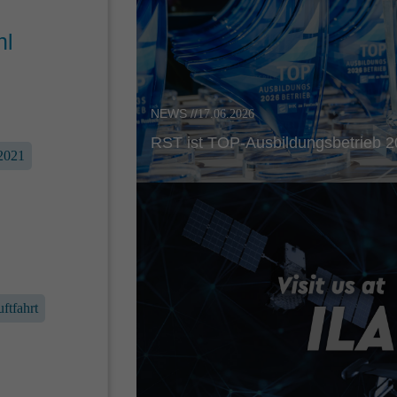
hl
NEWS //
17.06.2026
RST ist TOP-Ausbil­dungs­be­trieb 
2021
ftfahrt