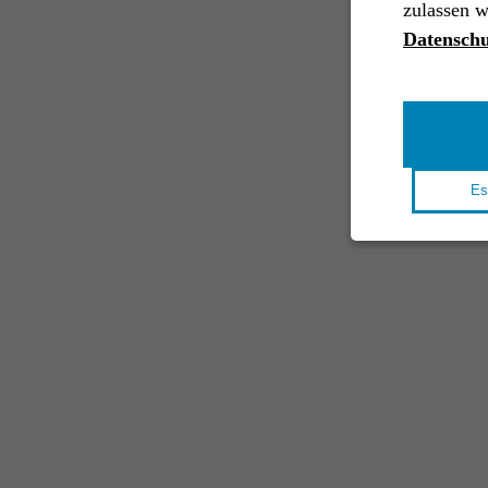
zulassen w
Datenschu
Es