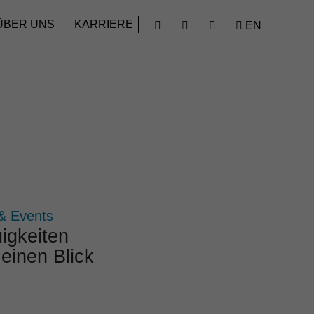
Finden
ÜBER UNS
KARRIERE
EN




& Events
ig­keiten
 einen Blick