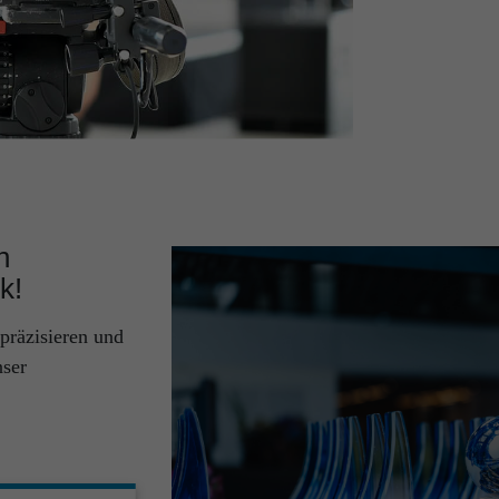
n
k!
präzisieren und
nser