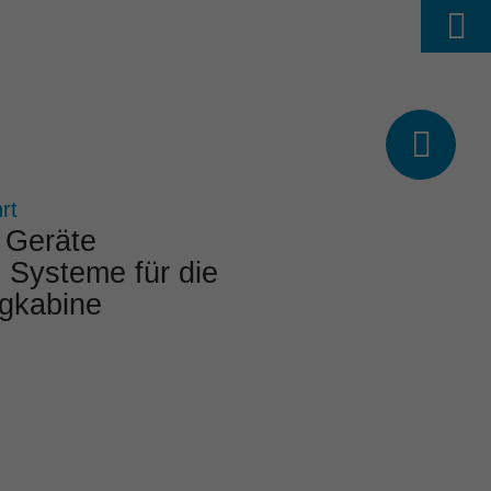
Finden
ÜBER UNS
KARRIERE
EN




rt
 Geräte
 Systeme für die
­ka­bine
tes Projektspektrum
s­sige Lösungen
 erfah­rener Hand