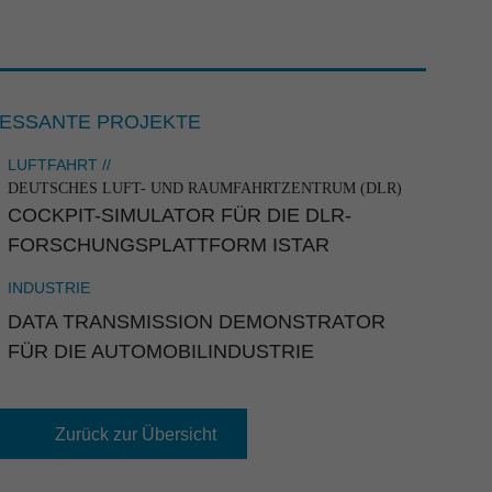
n
RESSANTE PROJEKTE
LUFTFAHRT //
DEUTSCHES LUFT- UND RAUMFAHRTZENTRUM (DLR)
COCKPIT-SIMULATOR FÜR DIE DLR-
FORSCHUNGS­PLATT­FORM ISTAR
INDUSTRIE
DATA TRANSMIS­SION DEMONS­TRATOR



FÜR DIE AUTOMO­BIL­IN­DUS­TRIE
Zurück zur Übersicht