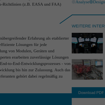
res Know-How in allen Kernbereichen des
Analyse
Desig
ungs-Richtlinien (z.B. EASA und FAA)
naus auch von einem ganzheitlichen End-
 komplexer Systeme und Produkte. Unser
hritte und Industriegrenzen hinaus bildet
WEITERE INTE
s hin zur fertiggestellten
übergreifender Erfahrung als etablierter
nseren Kunden exzellente Lösungen bei
ffiziente Lösungen für jede
klung von Modulen, Geräten und
perten erarbeiten zuverlässige Lösungen
s End-to-End-Entwicklungsprozesses - von
wicklung bis hin zur Zulassung. Auch das
eferanten gehört dabei regelmäßig zu
Download PDF