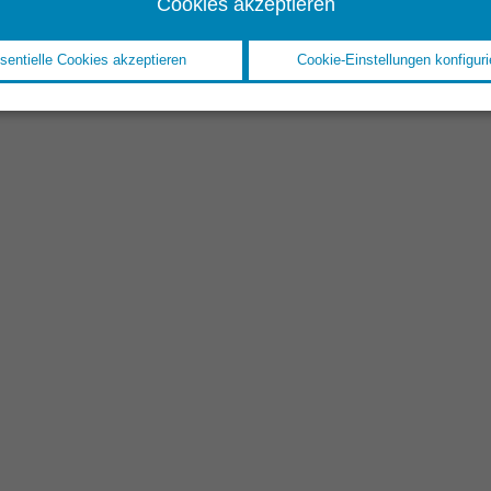
Cookies akzeptieren
sentielle Cookies akzeptieren
Cookie-Einstellungen konfiguri
LUF
M
Air
KL
Luf
Si
LUFTFAHRT //
ROLLS-ROYCE DEUTSCHLAND