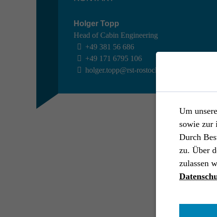
Holger Topp
Head of Cabin Engineering
+49 381 56 686
+49 171 6795 106
holger.topp@rst-rostock.de
RAUMFAHRT //
AIRBUS DEFENCE AND SPACE
Experi­ment zu konvek­tiven Strömungs­
Um unsere 
we­gungen
sowie zur 
Durch Bes
Raumfahrt
End-to-End
Systems Engineering
Industrial Engineering
Software Engineering
zu. Über d
Ground Support Equipment
zulassen w
Simulatoren & Mock Ups
Datenschu