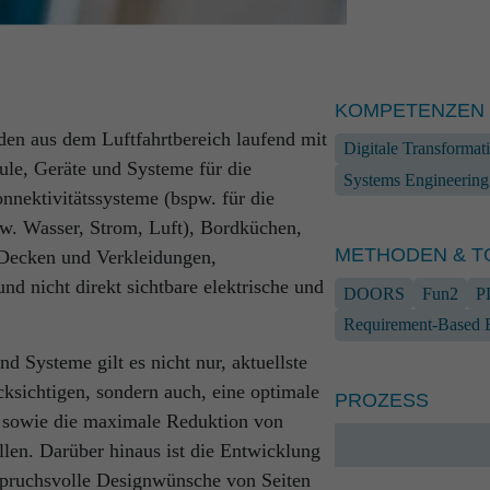
KOMPETENZEN
n aus dem Luftfahrtbereich laufend mit
Digitale Transformat
ule, Geräte und Systeme für die
Systems Engineering
nektivitätssysteme (bspw. für die
ntwicklungspartner mit
KONTAKT
w. Wasser, Strom, Luft), Bordküchen,
ie sich durch einen hohen
METHODEN & T
, Decken und Verkleidungen,
cherheit auszeichnen.
Marcus Pasch
nd nicht direkt sichtbare elektrische und
DOORS
Fun2
P
Head of Sales &
 Fertigung von Bodenequipment für
Requirement-Based 
+49 381 56 
mmierung verteidigungsrelevanter
+49 171 679
 Systeme gilt es nicht nur, aktuellste
er Fertigungsanlagen: Unser Denken und
marcus.pasc
cksichtigen, sondern auch, eine optimale
PROZESS
en Standards – und werden zugleich jeder
, sowie die maximale Reduktion von
len. Darüber hinaus ist die Entwicklung
spruchsvolle Designwünsche von Seiten