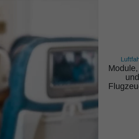
KOMPETENZEN
PROJEKTE
PRODUKTE
Luftfah
Module,
und
Flugzeug
Gesam
Zuver­lä
aus