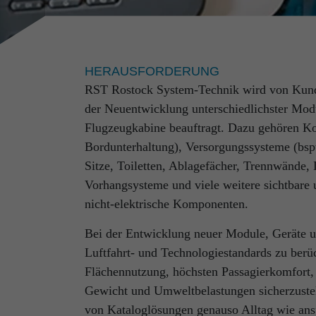
HERAUSFORDERUNG
RST Rostock System-Technik wird von Kunde
der Neuentwicklung unterschiedlichster Mod
Flugzeugkabine beauftragt. Dazu gehören Kon
RST Rostock System-Technik ist Ihr E
Bordunterhaltung), Versorgungssysteme (bsp
umfassender Erfahrung in Branchen, d
Sitze, Toiletten, Ablagefächer, Trennwände
Anspruch an Technik, Qualität und Si
Vorhangsysteme und viele weitere sichtbare u
nicht-elektrische Komponenten.
Ob beim Design fliegender Systeme, bei der
sensible Raumfahrtprodukte, bei der Progra
Bei der Entwicklung neuer Module, Geräte und
Software oder bei der Entwicklung speziell
Luftfahrt- und Technologiestandards zu berü
unsere Prozesse orientieren sich an maximal
Flächennutzung, höchsten Passagierkomfort
individuellen Herausforderung gerecht.
Gewicht und Umweltbelastungen sicherzustel
von Kataloglösungen genauso Alltag wie an