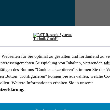
INDUSTRIE
IND
Rahmen­system für mobile Solaran­
Con
lagen
der 
be­
Webseiten für Sie optimal zu gestalten und fortlaufend zu ve
Industrie
Industrial Engineering
End-to-End
Ind
interessengerechten Ausspielung von Inhalten, verwenden
wi
Betriebsmittel & Sonderanlagen
EPLAN
Pat
tätigen des Buttons "Cookies akzeptieren" stimmen Sie der 
SolidWorks
Analyse
en Button "Konfigurieren" können Sie auswählen, welche Co
ollen. Weitere Informationen erhalten Sie in unserer
tzerklärung
.