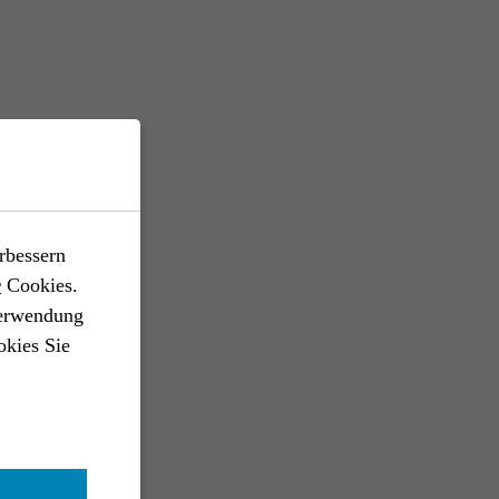
USTRIE //
FAWIC
tainer für den Transport von Geräten
Halblei­ter­in­dus­trie
rbessern
ustrie
Industrial Engineering
Catia V5
r
Cookies.
ran|Nastran
Analyse
Design
Verwendung
okies Sie