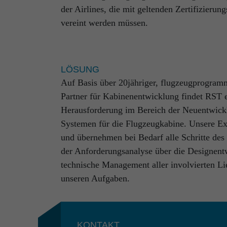
Wir verfügen nicht nur über interdisziplinä
der Airlines, die mit geltenden Zertifizier
Engineering, sondern profitieren darüber hi
vereint werden müssen.
to-End-Verständnis des Entwicklungszyklus
Weitblick über Kompetenzbereiche, Prozesssc
das Fundament unserer Arbeit.
LÖSUNG
Von der einfachen Engineering-Teilleistung bi
Auf Basis über 20jähriger, flugzeugprogramm
Komplettlösung: Wir von RST garantieren u
Partner für Kabinenentwicklung findet RST e
absoluter Zuverlässigkeit.
Herausforderung im Bereich der Neuentwic
Systemen für die Flugzeugkabine. Unsere Ex
und übernehmen bei Bedarf alle Schritte de
Projekte
der Anforderungsanalyse über die Designent
technische Management aller involvierten Li
unseren Aufgaben.
KONTAKT