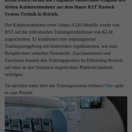
dritten Kabinensimulator aus dem Hause RST Rostock
Entde­cken Sie die
System-Technik in Betrieb.
neuesten Meldungen von
RST Rostock System-Technik!
Der Kabinensimulator eines Airbus A320-Modells wurde von
RST auf die individuellen Trainingsbedürfnisse von KLM
Nutzen Sie den Filter um Ihre Ergebnisse zu präzisieren und
zugeschnitten. Er kombiniert eine originalgetreue
erfahren Sie interessante Neuigkeiten über unser Unternehmen.
Trainingsumgebung mit modernsten Applikationen, wie zum
Beispiel einer virtuellen Notrutsche. Zuschauerinnen und
Zuschauer können den Trainingsprozess im Debriefing-Bereich
auf einer an den Simulator angedockten Plattform hautnah
verfolgen.
Verfeinern Sie Ihre Auswahl
Sie möchten mehr über das Trainingssystem erfahren?
Hier
geht
es zum Projekt.
ZEITRAUM
2026
2025
2024
2023
2022
2021
2020
2019
2018
2017