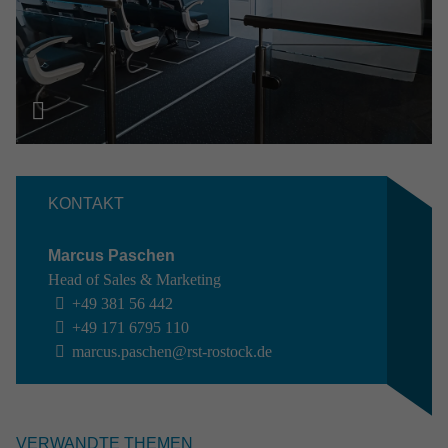
INTERESSANTE THEMEN
Forschung & Entwicklung
Industrie
Luftfahrt
Raumfahrt
Verteidigung
Jetzt filtern
Auswahl aufheben
KONTAKT
Marcus Paschen
Head of Sales & Marketing
+49 381 56 442
+49 171 6795 110
marcus.paschen@rst-rostock.de
VERWANDTE THEMEN