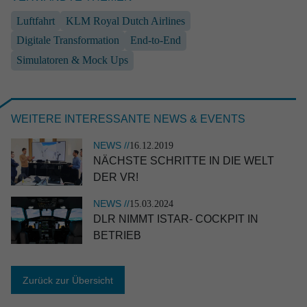
Luftfahrt
KLM Royal Dutch Airlines
Digitale Transformation
End-to-End
Simulatoren & Mock Ups
NEWS //
17.06.2026
RST ist TOP-Ausbil­dungs­be­trieb 2026
WEITERE INTERESSANTE NEWS & EVENTS
NEWS //
16.12.2019
NÄCHSTE SCHRITTE IN DIE WELT
DER VR!
NEWS //
15.03.2024
DLR NIMMT ISTAR- COCKPIT IN
EVENT //
10.06.2026
BETRIEB
ILA 2026
Zurück zur Übersicht