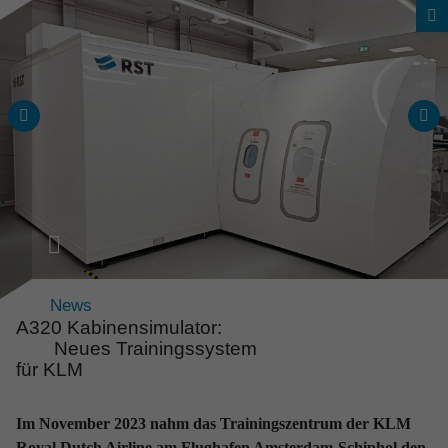
News
A320 Kabinen­si­mu­lator:
Neues Trainings­system
für KLM
News & Events
Alle Neuig­keiten
Im November 2023 nahm das Trainingszentrum der KLM
auf einen Blick
Royal Dutch Airline am Flughafen Amsterdam-Schiphol den