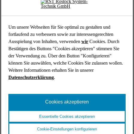
Andere Gesellschaften unserer Unternehmensgruppe, sofern
dies für die Abwicklung Ihres Beschäftigungsverhältnisses
erforderlich ist, wir ein berechtigtes Interesse an der
Übermittlung haben oder Sie uns hierzu Ihre Einwilligung
Um unsere Webseiten für Sie optimal zu gestalten und
erteilt haben.
fortlaufend zu verbessern sowie zur interessengerechten
Private Stellen, die für uns als Dienstleister tätig sind (z. B. im
Ausspielung von Inhalten, verwenden
wir
Cookies. Durch
Bereich der Bereitstellung und Administration unserer IT-
Bestätigen des Buttons "Cookies akzeptieren" stimmen Sie
Systeme, zur Übernahme administrativer Aufgaben im
der Verwendung zu. Über den Button "Konfigurieren"
Personal- und Verwaltungsbereich oder zur Rechtsberatung).
können Sie auswählen, welche Cookies Sie zulassen wollen.
Weitere Informationen erhalten Sie in unserer
Datenschutzerklärung
.
V. Wie lange werden meine Daten gespeichert?
Wir verarbeiten und speichern Ihre personenbezogenen Daten
Cookies akzeptieren
solange es für die Erfüllung unserer vertraglichen und
gesetzlichen Pflichten erforderlich ist.
Essentielle Cookies akzeptieren
Sind die Daten für die Erfüllung vertraglicher oder gesetzlicher
Pflichten nicht mehr erforderlich, werden diese regelmäßig
Cookie-Einstellungen konfigurieren
gelöscht, es sein denn, deren befristete Weiterverarbeitung ist aus