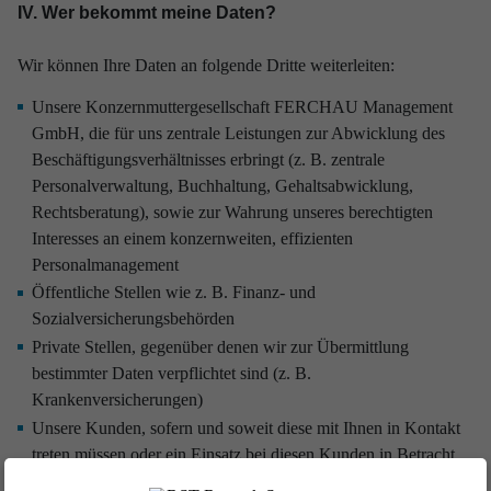
IV. Wer bekommt meine Daten?
Wir können Ihre Daten an folgende Dritte weiterleiten:
Unsere Konzernmuttergesellschaft FERCHAU Management
GmbH, die für uns zentrale Leistungen zur Abwicklung des
Beschäftigungsverhältnisses erbringt (z. B. zentrale
Personalverwaltung, Buchhaltung, Gehaltsabwicklung,
Rechtsberatung), sowie zur Wahrung unseres berechtigten
Interesses an einem konzernweiten, effizienten
Personalmanagement
Öffentliche Stellen wie z. B. Finanz- und
Sozialversicherungsbehörden
Private Stellen, gegenüber denen wir zur Übermittlung
bestimmter Daten verpflichtet sind (z. B.
Krankenversicherungen)
Unsere Kunden, sofern und soweit diese mit Ihnen in Kontakt
treten müssen oder ein Einsatz bei diesen Kunden in Betracht
kommt oder tatsächlich durchgeführt wird