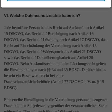
rechtlichen Gründen erforderlich.
VI. Welche Datenschutzrechte habe ich?
Jede betroffene Person hat das Recht auf Auskunft nach Artikel
15 DSGVO, das Recht auf Berichtigung nach Artikel 16
DSGVO, das Recht auf Löschung nach Artikel 17 DSGVO, das
Recht auf Einschränkung der Verarbeitung nach Artikel 18
DSGVO, das Recht auf Widerspruch aus Artikel 21 DSGVO
sowie das Recht auf Datenübertragbarkeit aus Artikel 20
DSGVO. Beim Auskunftsrecht und beim Löschungsrecht gelten
die Einschränkungen nach §§ 34 und 35 BDSG. Darüber hinaus
besteht ein Beschwerderecht bei einer
Datenschutzaufsichtsbehörde (Artikel 77 DSGVO i. V. m. § 19
BDSG).
Eine erteilte Einwilligung in die Verarbeitung personenbezogener
Daten können Sie jederzeit gegenüber der verantwortlichen Stelle
widerrufen. Dies gilt auch für den Widerruf von