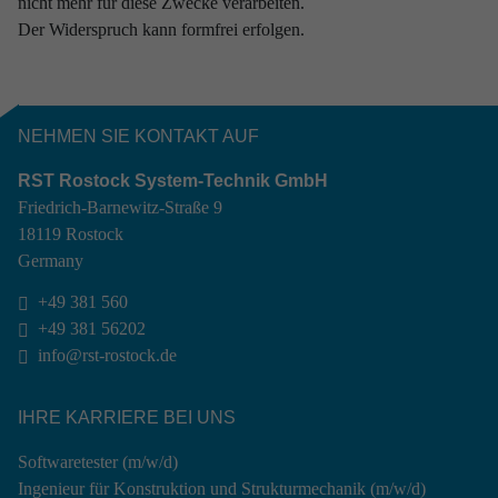
nicht mehr für diese Zwecke verarbeiten.
Der Widerspruch kann formfrei erfolgen.
NEHMEN SIE KONTAKT AUF
RST Rostock System-Technik GmbH
Friedrich-Barnewitz-Straße 9
18119 Rostock
Germany
+49 381 560

+49 381 56202

info@rst-rostock.de

IHRE KARRIERE BEI UNS
Softwaretester (m/w/d)
Ingenieur für Konstruktion und Strukturmechanik (m/w/d)